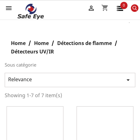
0
shopping_cart


Home
Home
Détections de flamme
Détecteurs UV/IR
Sous catégorie
Relevance

Showing 1-7 of 7 item(s)